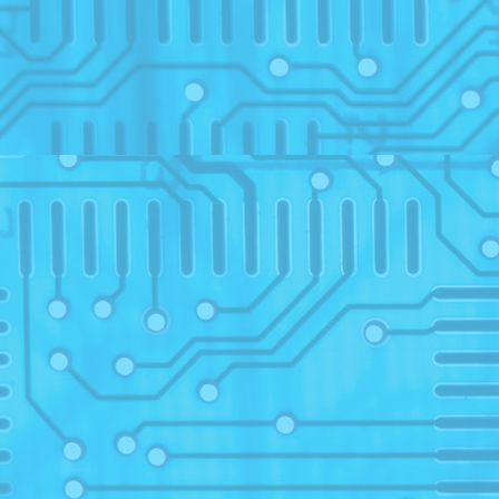
studen
30
07
23
20
07
2015/
28
03