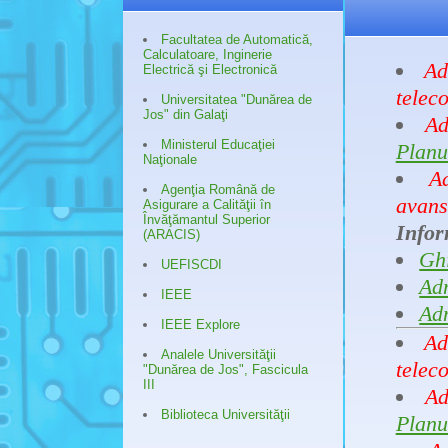
Facultatea de Automatică,
Calculatoare, Inginerie
Ad
Electrică şi Electronică
telec
Universitatea "Dunărea de
Jos" din Galaţi
Ad
Ministerul Educaţiei
Planu
Naţionale
A
Agenţia Română de
avans
Asigurare a Calităţii în
Învăţămantul Superior
Infor
(ARACIS)
Ghi
UEFISCDI
Ad
IEEE
Ad
IEEE Explore
Ad
Analele Universităţii
telec
"Dunărea de Jos", Fascicula
III
Ad
Biblioteca Universităţii
Planu