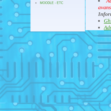
A
MOODLE - ETC
avans
Infor
Ghi
Ad
Ad
04
in fa
intre
Stiint
04
IV si
Desc
2021-
25
softw
14