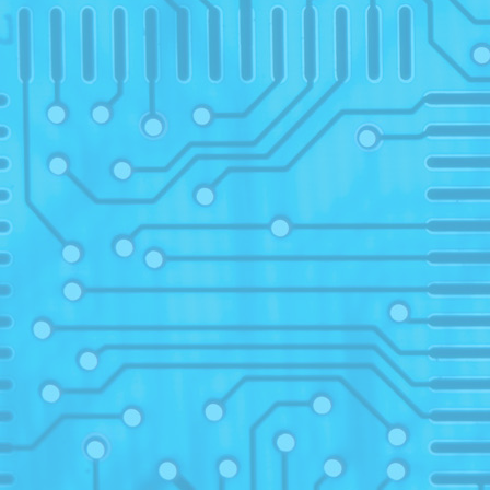
progr
14
Retel
2
2020
Konte
Konte
Konte
02
0
Prem
2
Prem