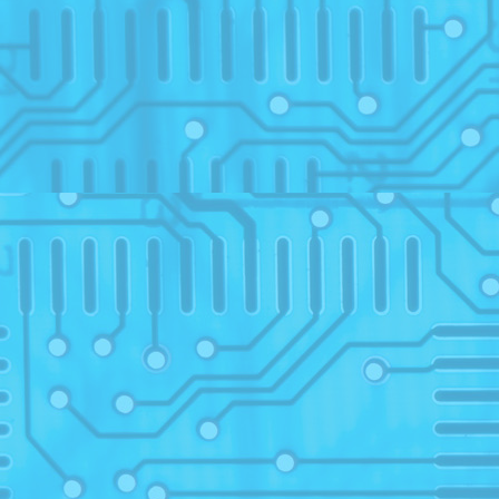
29
1
Elect
24
activi