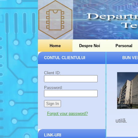
Home
Despre Noi
Personal
CONTUL CLIENTULUI
BUN VE
Client ID:
Password:
Forgot your password?
utilă.
LINK-URI