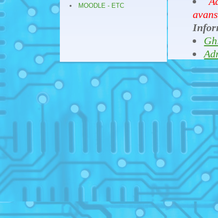
A
MOODLE - ETC
avans
Infor
Ghi
Ad
Ad
04
in fa
intre
Stiint
04
IV si
Desc
2021-
25
softw
14