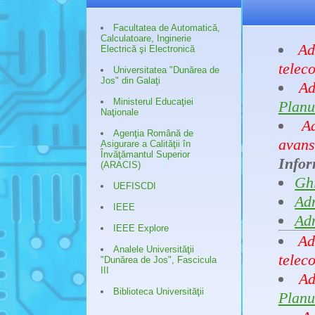
Facultatea de Automatică,
Calculatoare, Inginerie
Ad
Electrică şi Electronică
telec
Universitatea "Dunărea de
Jos" din Galaţi
Ad
Ministerul Educaţiei
Planu
Naţionale
A
Agenţia Română de
avans
Asigurare a Calităţii în
Învăţămantul Superior
Infor
(ARACIS)
Ghi
UEFISCDI
Ad
IEEE
Ad
IEEE Explore
Ad
Analele Universităţii
telec
"Dunărea de Jos", Fascicula
III
Ad
Biblioteca Universităţii
Planu