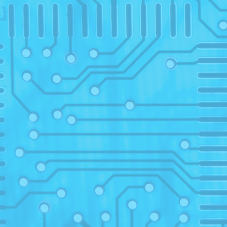
progr
14
Retel
2
2020
Konte
Konte
Konte
02
0
Prem
2
Prem