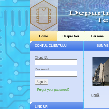
Home
Despre Noi
Personal
CONTUL CLIENTULUI
BUN VE
Client ID:
Password:
Forgot your password?
utilă.
LINK-URI