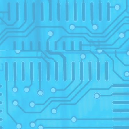
29
1
Elect
24
activi