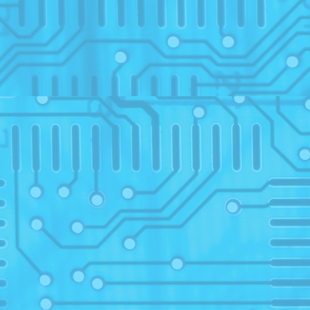
studen
30
07
23
20
07
2015/
28
03